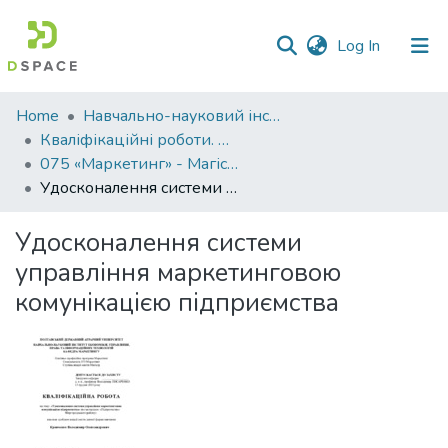
(current)
Log In
Communities
Home
Навчально-науковий інститут економіки, управління, права та інформаційних технологій
&
Кваліфікаційні роботи. ННІ економіки, управління, права та ІТ
Collections
075 «Маркетинг» - Магістри 2023-2024
Удосконалення системи управління маркетинговою комунікацією підприємства
All of DSpace
Удосконалення системи
Statistics
управління маркетинговою
комунікацією підприємства