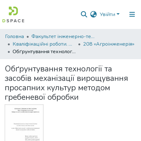
Увійти
Фонди
Головна
Факультет інженерно-технологічний
та
Кваліфікаційні роботи. Факультет інженерно-технологічний
208 «Агроінженерія»
зібрання
Обґрунтування технології та засобів механізації вирощування просапних культур методом гребеневої обробки
Пошук за критеріями
Обґрунтування технології та
засобів механізації вирощування
Статистика
просапних культур методом
гребеневої обробки