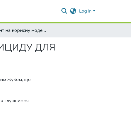
Log In
Патент на корисну модель "КОМПОЗИЦІЯ ІНСЕКТИЦИДУ ДЛЯ БОРОТЬБИ З КОЛОРАДСЬКИМ ЖУКОМ" №36782
КТИЦИДУ ДЛЯ
ким жуком, що
го і лушпиння