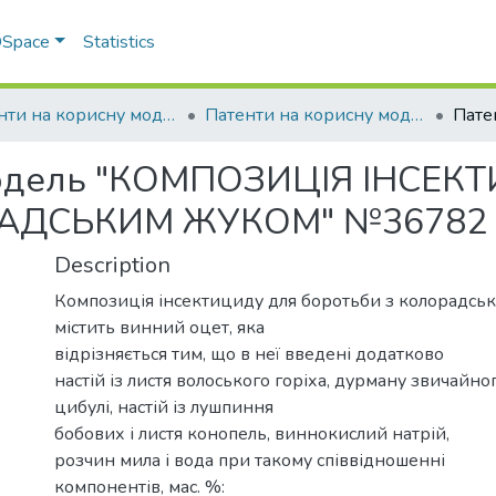
 DSpace
Statistics
Патенти на корисну модель
Патенти на корисну модель_2008
 модель "КОМПОЗИЦІЯ ІНСЕ
РАДСЬКИМ ЖУКОМ" №36782
Description
Композиція інсектициду для боротьби з колорадсь
містить винний оцет, яка
відрізняється тим, що в неї введені додатково
настій із листя волоського горіха, дурману звичайно
цибулі, настій із лушпиння
бобових і листя конопель, виннокислий натрій,
розчин мила і вода при такому співвідношенні
компонентів, мас. %: