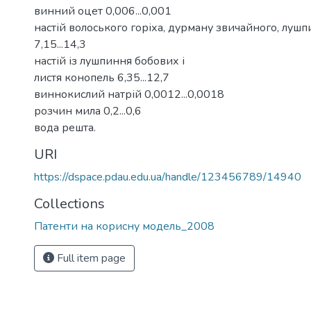
винний оцет 0,006...0,001
настій волоського горіха, дурману звичайного, лушп
7,15...14,3
настій із лушпиння бобових і
листя конопель 6,35...12,7
виннокислий натрій 0,0012...0,0018
розчин мила 0,2...0,6
вода решта.
URI
https://dspace.pdau.edu.ua/handle/123456789/14940
Collections
Патенти на корисну модель_2008
Full item page