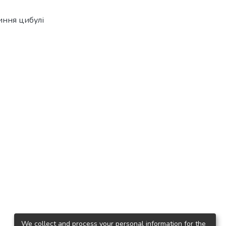
иння цибулі
We collect and process your personal information for the