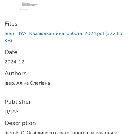
Files
Івер_ПУА_Кваліфікаційна_робота_2024.pdf
(372.53
KB)
Date
2024-12
Authors
Івер, Аліна Олегівна
Publisher
ПДАУ
Description
Івер А. О. Особливості стратегічного планування у