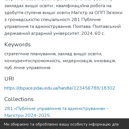
закладах вищої освіти : кваліфікаційна робота на
здобуття ступеня вищої освіти Магістр за ОПП Зв’язки
з громадськістю спеціальності 281 Публічне
управління та адміністрування. Полтава: Полтавський
державний аграрний університет. 2024. 60 с.
Keywords
стратегічне планування
,
заклад вищої освіти
,
конкурентоспроможність
,
модернізація
,
інновація
,
пуб
,
лічне управління
URI
https://dspace.pdau.edu.ua/handle/123456789/18302
Collections
281 «Публічне управління та адміністрування» -
Магістри 2024-2025
Ми збираємо та обробляємо вашу особисту інформацію для
Full item page