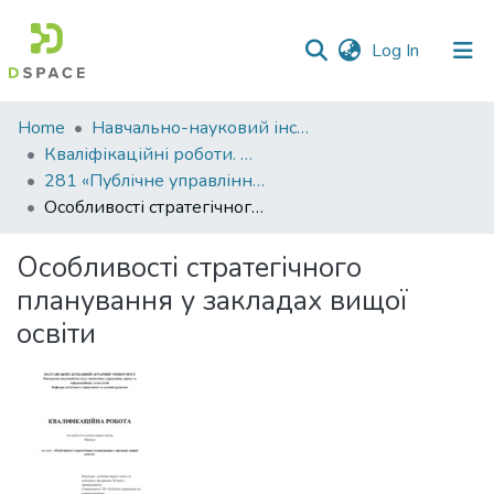
(current)
Log In
Communities
Home
Навчально-науковий інститут економіки, управління, права та інформаційних технологій
&
Кваліфікаційні роботи. ННІ економіки, управління, права та ІТ
Collections
281 «Публічне управління та адміністрування» - Магістри 2024-2025
Особливості стратегічного планування у закладах вищої освіти
All of DSpace
Особливості стратегічного
Statistics
планування у закладах вищої
освіти