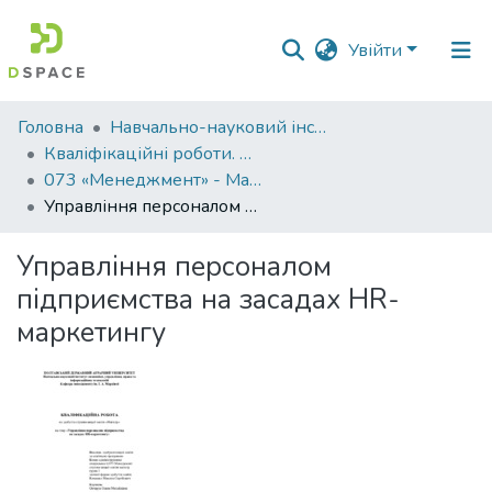
Увійти
Фонди
Головна
Навчально-науковий інститут економіки, управління, права та інформаційних технологій
та
Кваліфікаційні роботи. ННІ економіки, управління, права та ІТ
зібрання
073 «Менеджмент» - Магістри 2025-2026
Управління персоналом підприємства на засадах HR-маркетингу
Пошук за критеріями
Управління персоналом
Статистика
підприємства на засадах HR-
маркетингу