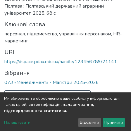
Полтава : Полтавський державний аграрний
університет. 2025. 68 с.
Ключові слова
персонал
,
підприємство
,
управління персоналом
,
HR-
маркетинг
URI
https://dspace.pdau.edu.ua/handle/123456789/21141
Зібрання
073 «Менеджмент» - Магістри 2025-2026
Повна інформація про документ
Ми збираємо та обробляємо вашу особисту інформацію для
таких цілей:
автентифікація, налаштування,
підтвердження та статистика
.
Полтавський державний аграрний університет
copyright
© 2002-2026
LYRASIS
Налаштувати
Відхилити
Прийняти
Налаштування куків
Зворотній зв'язок