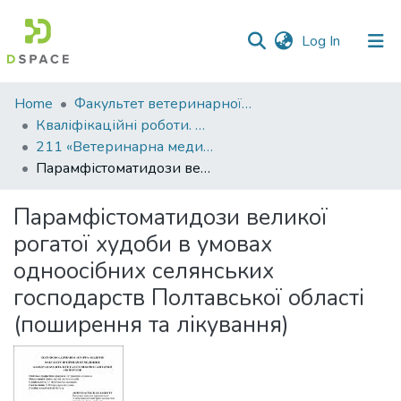
(current)
Log In
Communities
Home
Факультет ветеринарної медицини
&
Кваліфікаційні роботи. Факультет ветеринарної медицини
Collections
211 «Ветеринарна медицина»
Парамфістоматидози великої рогатої худоби в умовах одноосібних селянських господарств Полтавської області (поширення та лікування)
All of DSpace
Парамфістоматидози великої
Statistics
рогатої худоби в умовах
одноосібних селянських
господарств Полтавської області
(поширення та лікування)