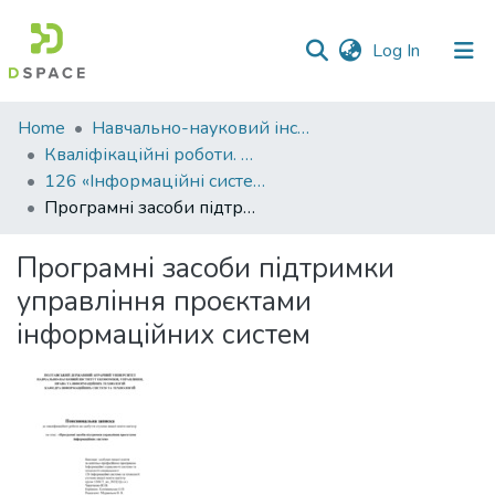
(current)
Log In
Communities
Home
Навчально-науковий інститут економіки, управління, права та інформаційних технологій
&
Кваліфікаційні роботи. ННІ економіки, управління, права та ІТ
Collections
126 «Інформаційні системи та технології» - Магістри 2023-2024
Програмні засоби підтримки управління проєктами інформаційних систем
All of DSpace
Програмні засоби підтримки
Statistics
управління проєктами
інформаційних систем