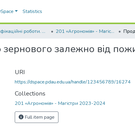
 DSpace
Statistics
Кваліфікаційні роботи. ННІ агротехнологій, селекції та екології
201 «Агрономія» - Магістри 2023-2024
о зернового залежно від по
URI
https://dspace.pdau.edu.ua/handle/123456789/16274
Collections
201 «Агрономія» - Магістри 2023-2024
Full item page