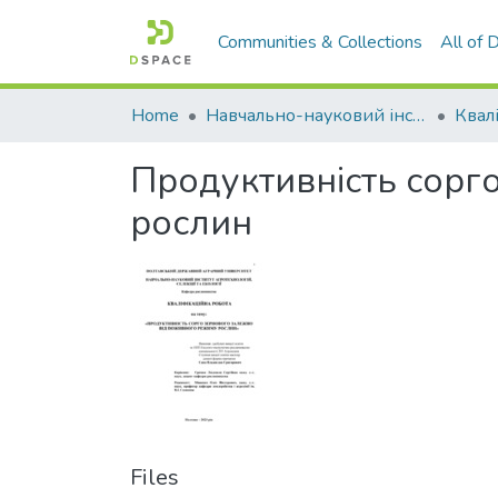
Communities & Collections
All of
Home
Навчально-науковий інститут агротехнологій, селекції та екології
Продуктивність сорг
рослин
Files