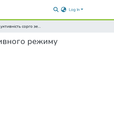
Log In
Продуктивність сорго зернового залежно від поживного режиму рослин
живного режиму