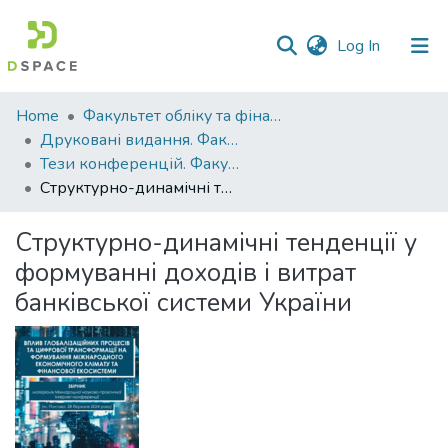
(current)
Log In
Communities
Home
Факультет обліку та фінансів
&
Друковані видання. Факультет обліку та фінансів
Collections
Тези конференцій. Факультет обліку та фінансів
Структурно-динамічні тенденції у формуванні доходів і витрат банківської системи України
All of DSpace
Структурно-динамічні тенденції у
Statistics
формуванні доходів і витрат
банківської системи України