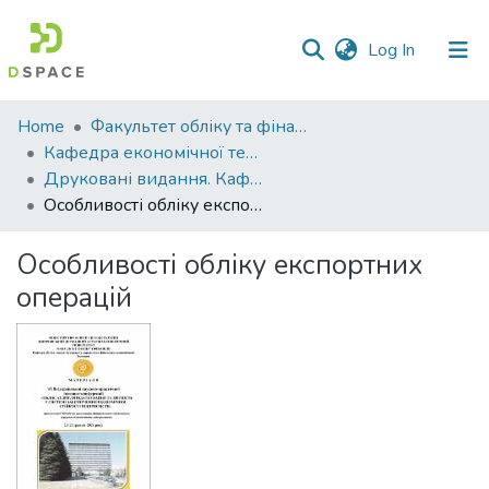
(current)
Log In
Communities
Home
Факультет обліку та фінансів
&
Кафедра економічної теорії та економічних досліджень
Collections
Друковані видання. Кафедра економічної теорії та економічних досліджень
Особливості обліку експортних операцій
All of DSpace
Особливості обліку експортних
Statistics
операцій