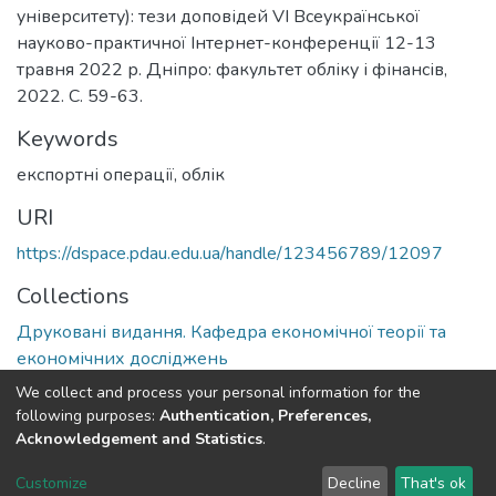
університету): тези доповідей VІ Всеукраїнської
науково-практичної Інтернет-конференції 12-13
травня 2022 р. Дніпро: факультет обліку і фінансів,
2022. С. 59-63.
Keywords
експортні операції, облік
URI
https://dspace.pdau.edu.ua/handle/123456789/12097
Collections
Друковані видання. Кафедра економічної теорії та
економічних досліджень
We collect and process your personal information for the
Full item page
following purposes:
Authentication, Preferences,
Acknowledgement and Statistics
.
DSpace software
copyright © 2002-2026
LYRASIS
Customize
Decline
That's ok