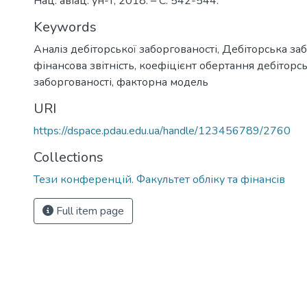
Нац. авіац. ун-т, 2018. – С. 542-544.
Keywords
Аналіз дебіторської заборгованості
,
Дебіторська заб
фінансова звітність, коефіцієнт обертання дебіторсь
заборгованості, факторна модель
URI
https://dspace.pdau.edu.ua/handle/123456789/2760
Collections
Тези конференцій. Факультет обліку та фінансів
Full item page