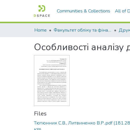
Communities & Collections
All of
Home
Факультет обліку та фінансів
Особливості аналізу 
Files
Тютюнник С.В., Литвиненко В.Р..pdf
(181.2