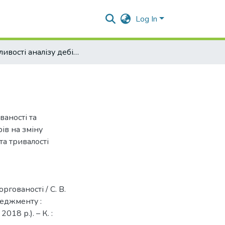
Log In
Особливості аналізу дебіторської заборгованості
ваності та
ів на зміну
та тривалості
ргованості / С. В.
неджменту :
018 р.). – К. :