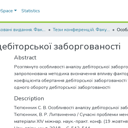
 DSpace
Statistics
Друковані видання. Факультет обліку та фінансів
Тези конференцій. Факультет обліку та фінансів
дебіторської заборгованості
Abstract
Розглянуто особливості аналізу дебіторської заборго
запропонована методика визначення впливу фактор
коефіцієнта обертання дебіторської заборгованості 
одного обороту дебіторської заборгованості
Description
Тютюнник С. В. Особливості аналізу дебіторської забо
Тютюнник, В. Р. Литвиненко / Сучасні проблеми ме
8
матеріали XIV міжнар. наук.-практ. конф. (19 жовтня 2