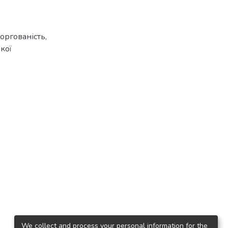
оргованість,
кої
We collect and process your personal information for the