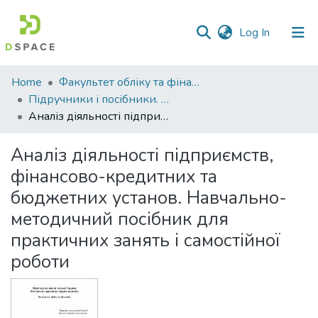
(current)
Log In
Communities
Home
Факультет обліку та фінансів
&
Підручники і посібники. Факультет обліку та фінансів
Collections
Аналіз діяльності підприємств, фінансово-кредитних та бюджетних установ. Навчально-методичний посібник для практичних занять і самостійної роботи
All of DSpace
Аналіз діяльності підприємств,
фінансово-кредитних та
Statistics
бюджетних установ. Навчально-
методичний посібник для
практичних занять і самостійної
роботи