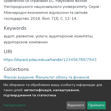
сравнении со странами ЕС. Науковий вісник
Ужгородського національного університету. Серія :
Міжнародні економічні відносини та світове
господарство. 2016. Вип. 7(3). С. 12-14.
Keywords
аудит, развитие, услуги, аудиторские комитеты,
аудиторские компании
URI
https://dspace.pdau.edu.ua/handle/123456789/7943
Collections
Фахові видання. Факультет обліку та фінансів
Ми збираємо та обробляємо вашу особисту інформацію для
Full item page
таких цілей:
автентифікація, налаштування,
підтвердження та статистика
.
DSpace software
copyright © 2002-2026
LYRASIS
Налаштувати
Відхилити
Прийняти
Cookie settings
Send Feedback