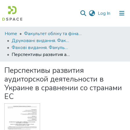
(current)
Log In
Communities
Home
Факультет обліку та фінансів
&
Друковані видання. Факультет обліку та фінансів
Collections
Фахові видання. Факультет обліку та фінансів
Перспективы развития аудиторской деятельности в Украине в сравнении со странами ЕС
All of DSpace
Перспективы развития
Statistics
аудиторской деятельности в
Украине в сравнении со странами
ЕС