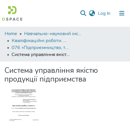
(current)
Log In
Communities
Home
Навчально-науковий інститут економіки, управління, права та інформаційних технологій
&
Кваліфікаційні роботи. ННІ економіки, управління, права та ІТ
Collections
076 «Підприємництво, торгівля та біржова діяльність» - Магістри 2023-2024
Система управління якістю продукції підприємства
All of DSpace
Система управління якістю
Statistics
продукції підприємства