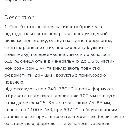
Description
1. Спосіб виготовлення паливного брикету із
відходів сільськогосподарської продукції, який
включає підготовку, сушку і наступне пресування,
який відрізняється тим, що сировину (лушпиння
соняшнику) попередньо висушують до вологості
6...8 %, очищують від мінеральних до 0,5 % части-
нок розміром 1 мм та виключають повністю
феромагнітні домішки, дозують з примусовою
подачею,
підпресовують при 240...250 °С, а потім формують
в брикети і відрізають довжиною 300 мм і з внутрі-
шнім діаметром 25...35 мм і зовнішнім 75...85 мм,
щільністю 1100 кг/м3, при 637 °С з обвуглюванням
зовнішнього шару з чіткою циліндричною (безкінечно
багатокутною) формою, на яку наносять захисне