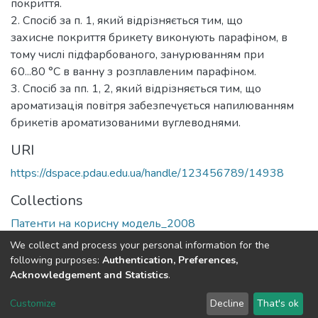
покриття.
2. Спосіб за п. 1, який відрізняється тим, що
захисне покриття брикету виконують парафіном, в
тому числі підфарбованого, занурюванням при
60...80 °С в ванну з розплавленим парафіном.
3. Спосіб за пп. 1, 2, який відрізняється тим, що
ароматизація повітря забезпечується напилюванням
брикетів ароматизованими вуглеводнями.
URI
https://dspace.pdau.edu.ua/handle/123456789/14938
Collections
Патенти на корисну модель_2008
We collect and process your personal information for the
Full item page
following purposes:
Authentication, Preferences,
Acknowledgement and Statistics
.
DSpace software
copyright © 2002-2026
LYRASIS
Customize
Decline
That's ok
Cookie settings
Send Feedback