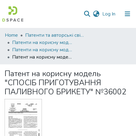
(current)
Log In
Communities
Home
Патенти та авторські свідоцтва
&
Патенти на корисну модель
Collections
Патенти на корисну модель_2008
Патент на корисну модель "СПОСІБ ПРИГОТУВАННЯ ПАЛИВНОГО БРИКЕТУ" №36002
All of DSpace
Патент на корисну модель
Statistics
"СПОСІБ ПРИГОТУВАННЯ
ПАЛИВНОГО БРИКЕТУ" №36002