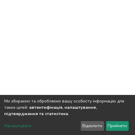
Ми збираємо та обробляємо вашу особисту інформацію для
таких цілей:
автентифікація, налаштування,
підтвердження та статистика
.
Полтавський державний аграрний університет
copyright
© 2002-2026
LYRASIS
Налаштувати
Відхилити
Прийняти
Налаштування куків
Зворотній зв'язок