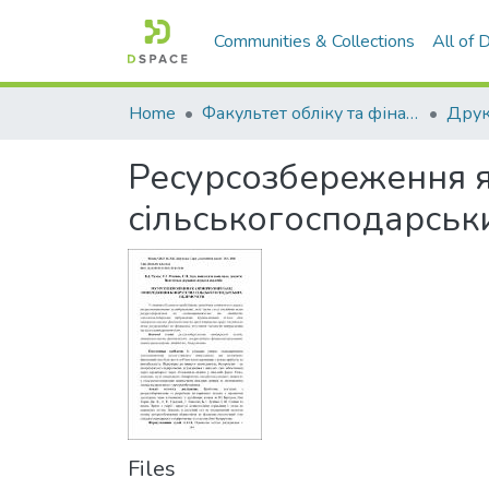
Communities & Collections
All of
Home
Факультет обліку та фінансів
Ресурсозбереження я
сільськогосподарськ
Files