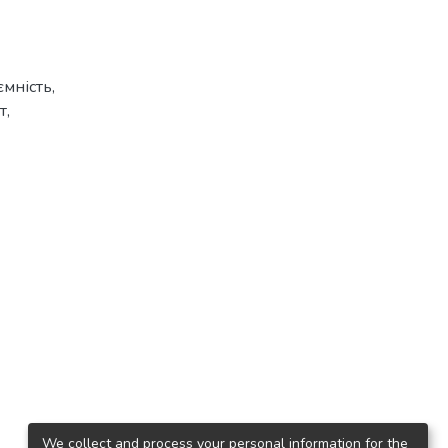
ємність
,
т
,
We collect and process your personal information for the