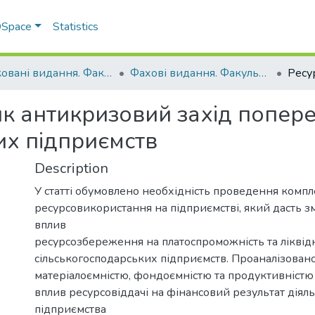
 DSpace
Statistics
Друковані видання. Факультет обліку та фінансів
Фахові видання. Факультет обліку та фінансів
к антикризовий захід попер
их підприємств
Description
У статті обумовлено необхідність проведення компл
ресурсовикористання на підприємстві, який дасть з
вплив
ресурсозбереження на платоспроможність та ліквідн
сільськогосподарських підприємств. Проаналізовано
матеріалоємністю, фондоємністю та продуктивністю
вплив ресурсовіддачі на фінансовий результат діяль
підприємства