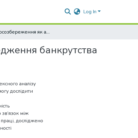
Log In
Ресурсозбереження як антикризовий захід попередження банкрутства сільськогосподарських підприємств
едження банкрутства
ексного аналізу
могу дослідити
ість
 зв’язок між
 праці, досліджено
ності