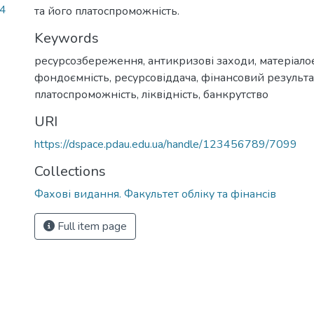
74
та його платоспроможність.
Keywords
ресурсозбереження
,
антикризові заходи
,
матеріало
фондоємність
,
ресурсовіддача
,
фінансовий результа
платоспроможність
,
ліквідність
,
банкрутство
URI
https://dspace.pdau.edu.ua/handle/123456789/7099
Collections
Фахові видання. Факультет обліку та фінансів
Full item page