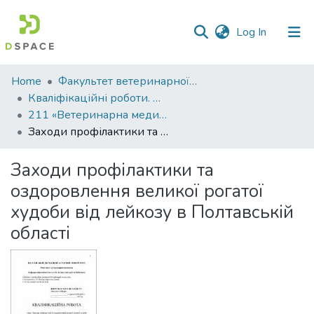
(current)
Log In
Communities
Home
Факультет ветеринарної медицини
&
Кваліфікаційні роботи. Факультет ветеринарної медицини
Collections
211 «Ветеринарна медицина» - Магістри 2021-2022
Заходи профілактики та оздоровлення великої рогатої худоби від лейкозу в Полтавській області
All of DSpace
Заходи профілактики та
Statistics
оздоровлення великої рогатої
худоби від лейкозу в Полтавській
області