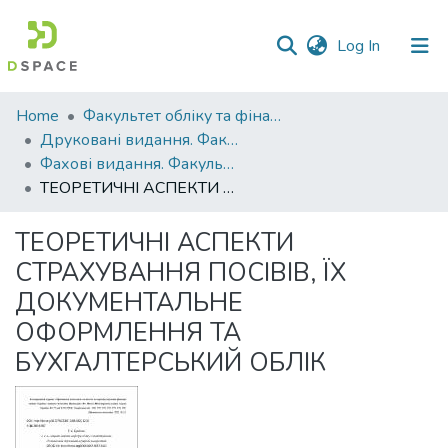
(current)
Log In
Communities
Home
Факультет обліку та фінансів
&
Друковані видання. Факультет обліку та фінансів
Collections
Фахові видання. Факультет обліку та фінансів
ТЕОРЕТИЧНІ АСПЕКТИ СТРАХУВАННЯ ПОСІВІВ, ЇХ ДОКУМЕНТАЛЬНЕ ОФОРМЛЕННЯ ТА БУХГАЛТЕРСЬКИЙ ОБЛІК
All of DSpace
ТЕОРЕТИЧНІ АСПЕКТИ
Statistics
СТРАХУВАННЯ ПОСІВІВ, ЇХ
ДОКУМЕНТАЛЬНЕ
ОФОРМЛЕННЯ ТА
БУХГАЛТЕРСЬКИЙ ОБЛІК