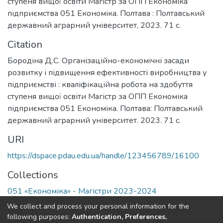
ступеня вищої освіти Магістр за ОПП Економіка
підприємства 051 Економіка. Полтава : Полтавський
державний аграрний університет, 2023. 71 с.
Citation
Бородіна Д.С. Організаційно-економічні засади
розвитку і підвищення ефективності виробництва у
підприємстві : кваліфікаційна робота на здобуття
ступеня вищої освіти Магістр за ОПП Економіка
підприємства 051 Економіка. Полтава: Полтавський
державний аграрний університет. 2023. 71 с.
URI
https://dspace.pdau.edu.ua/handle/123456789/16100
Collections
051 «Економіка» - Магістри 2023-2024
We collect and process your personal information for the
Full item page
following purposes:
Authentication, Preferences,