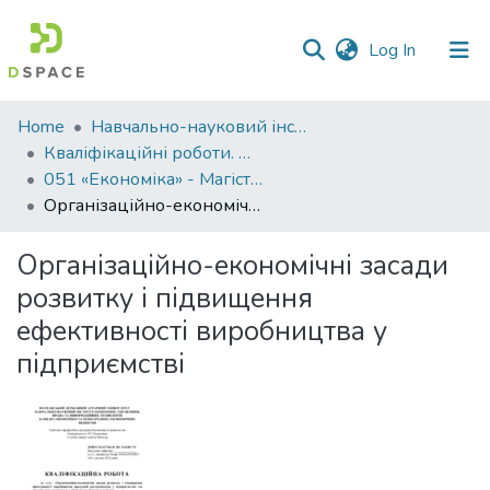
(current)
Log In
Communities
Home
Навчально-науковий інститут економіки, управління, права та інформаційних технологій
&
Кваліфікаційні роботи. ННІ економіки, управління, права та ІТ
Collections
051 «Економіка» - Магістри 2023-2024
Організаційно-економічні засади розвитку і підвищення ефективності виробництва у підприємстві
All of DSpace
Організаційно-економічні засади
Statistics
розвитку і підвищення
ефективності виробництва у
підприємстві