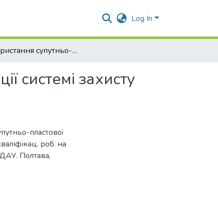
Log In
Використання супутньо-пластової води у біологізації системі захисту агрофітоценозу
ії системі захисту
путньо-пластової
кваліфікац. роб. на
ПДАУ. Полтава,