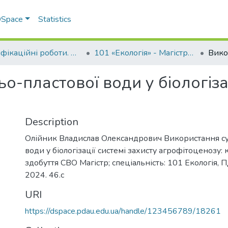
 DSpace
Statistics
Кваліфікаційні роботи. ННІ агротехнологій, селекції та екології
101 «Екологія» - Магістри 2024-2025
о-пластової води у біологізац
Description
Олійник Владислав Олександрович Використання су
води у біологізації системі захисту агрофітоценозу: 
здобуття СВО Магістр; спеціальність: 101 Екологія, 
2024. 46.с
URI
https://dspace.pdau.edu.ua/handle/123456789/18261