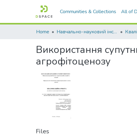
Communities & Collections
All of
Home
Навчально-науковий інститут агротехнологій, селекції та екології
Використання супутнь
агрофітоценозу
Files