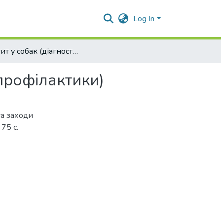
Log In
Гепатит у собак (діагностика, лікування та заходи профілактики)
 профілактики)
та заходи
75 с.