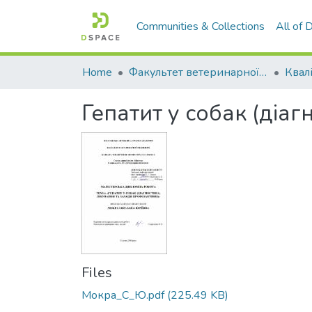
Communities & Collections
All of
Home
Факультет ветеринарної медицини
Гепатит у собак (діаг
Files
Мокра_С_Ю.pdf
(225.49 KB)