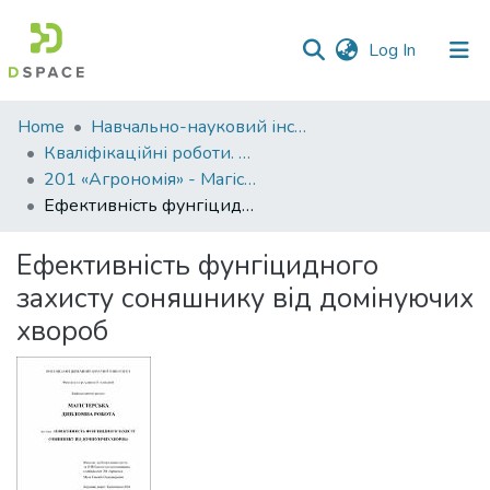
(current)
Log In
Communities
Home
Навчально-науковий інститут агротехнологій, селекції та екології
&
Кваліфікаційні роботи. ННІ агротехнологій, селекції та екології
Collections
201 «Агрономія» - Магістри 2021-2022
Ефективність фунгіцидного захисту соняшнику від домінуючих хвороб
All of DSpace
Ефективність фунгіцидного
Statistics
захисту соняшнику від домінуючих
хвороб