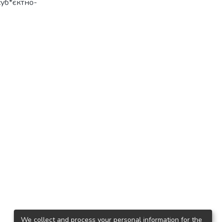
 суб*єктно-
We collect and process your personal information for the