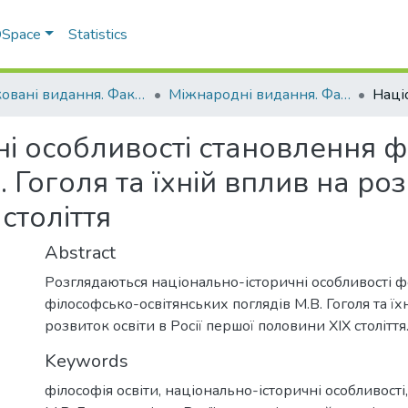
 DSpace
Statistics
Друковані видання. Факультет обліку та фінансів
Міжнародні видання. Факультет обліку та фінансів
ні особливості становлення 
 Гоголя та їхній вплив на роз
століття
Abstract
Розглядаються національно-історичні особливості 
філософсько-освітянських поглядів М.В. Гоголя та їх
розвиток освіти в Росії першої половини ХІХ століття
Keywords
філософія освіти, національно-історичні особливості