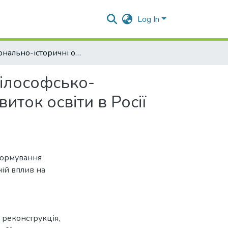
Log In
Національно-історичні особливості становлення філософсько-освітянських ідей М.В. Гоголя та їхній вплив на розвиток освіти в Росії першої половини ХІХ століття
філософсько-
виток освіти в Росії
формування
ній вплив на
.
, реконструкція,