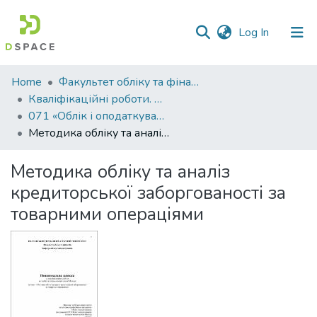
(current)
Log In
Communities
Home
Факультет обліку та фінансів
&
Кваліфікаційні роботи. Факультет обліку та фінансів
Collections
071 «Облік і оподаткування» - Магістри 2022-2023
Методика обліку та аналіз кредиторської заборгованості за товарними операціями
All of DSpace
Методика обліку та аналіз
Statistics
кредиторської заборгованості за
товарними операціями