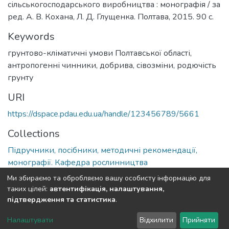
сільськогосподарського виробництва : монографія / за
ред. А. В. Кохана, Л. Д. Глущенка. Полтава, 2015. 90 с.
Keywords
грунтово-кліматичні умови Полтавської області,
антропогенні чинники, добрива, сівозміни, родючість
грунту
URI
https://dspace.pdau.edu.ua/handle/123456789/5661
Collections
Підручники, посібники, методичні рекомендації,
монографії. Кафедра рослинництва
Ми збираємо та обробляємо вашу особисту інформацію для
Full item page
таких цілей:
автентифікація, налаштування,
підтвердження та статистика
.
DSpace software
copyright © 2002-2026
LYRASIS
Налаштувати
Відхилити
Прийняти
Cookie settings
Send Feedback