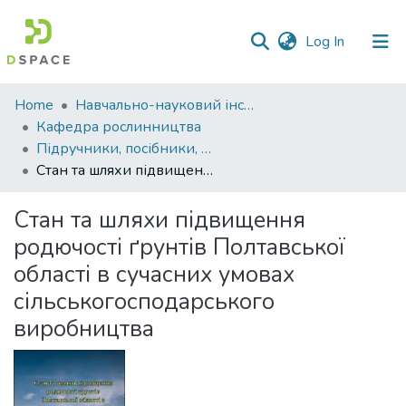
(current)
Log In
Communities
Home
Навчально-науковий інститут агротехнологій, селекції та екології
&
Кафедра рослинництва
Collections
Підручники, посібники, методичні рекомендації, монографії. Кафедра рослинництва
Стан та шляхи підвищення родючості ґрунтів Полтавської області в сучасних умовах сільськогосподарського виробництва
All of DSpace
Стан та шляхи підвищення
Statistics
родючості ґрунтів Полтавської
області в сучасних умовах
сільськогосподарського
виробництва