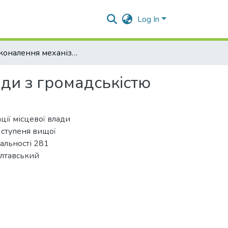
Log In
Удосконалення механізму комунікації місцевої влади з громадськістю
ади з громадськістю
ії місцевої влади
я ступеня вищої
іальності 281
олтавський