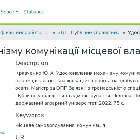
 DSpace
Statistics
Кваліфікаційні роботи. ННІ економіки, управління, права та ІТ
281 «Публічне управління та адміністрування» - Магістри 2022-2023
зму комунікації місцевої вл
Description
Кравченко Ю. А. Удосконалення механізму комунікац
з громадськістю : кваліфікаційна робота на здобутт
освіти Магістр за ОПП Зв’язки з громадськістю спец
Публічне управління та адміністрування. Полтава: П
державний аграрний університет. 2022. 75 с.
Keywords
місцеве самоврядування
,
комунікація
ко
URI