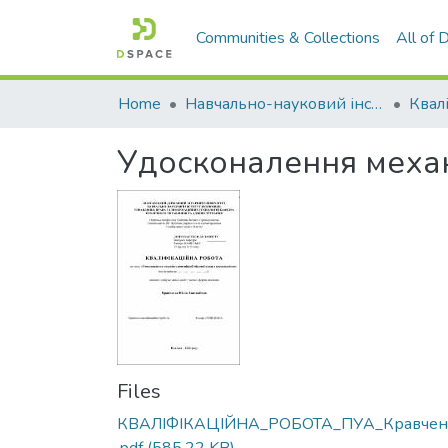
Communities & Collections
All of
Home
Навчально-науковий інститут економіки, управління, права та інформаційних технологій
Удосконалення механі
Files
КВАЛІФІКАЦІЙНА_РОБОТА_ПУА_Кравчен