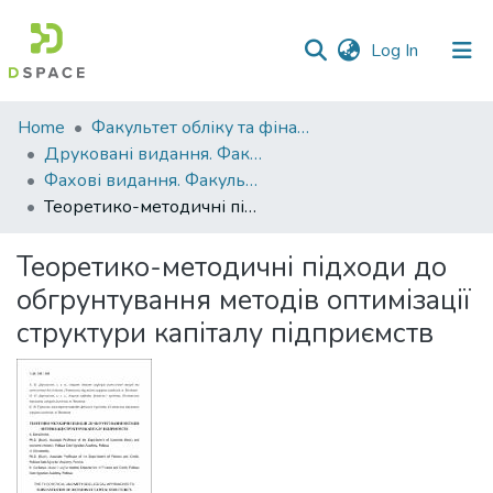
(current)
Log In
Communities
Home
Факультет обліку та фінансів
&
Друковані видання. Факультет обліку та фінансів
Collections
Фахові видання. Факультет обліку та фінансів
Теоретико-методичні підходи до обгрунтування методів оптимізації структури капіталу підприємств
All of DSpace
Теоретико-методичні підходи до
Statistics
обгрунтування методів оптимізації
структури капіталу підприємств