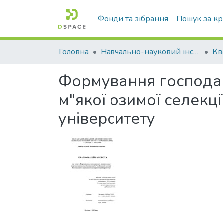
Фонди та зібрання
Пошук за к
Головна
Навчально-науковий інститут агротехнологій, селекції та екології
Формування господар
м"якої озимої селекц
університету