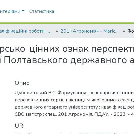
ритеріями
Статистика
Кваліфікаційні роботи. ННІ агротехнологій, селекції та екології
201 «Агрономія» - Магістри 2023-2024
сько-цінних ознак перспект
ії Полтавського державного 
Опис
Дубовицький В.С. Формування господарсько-цінни
перспективних сортів пшениці м"якої озимої селекц
державного аграрного університету : кваліфікац ро
СВО магістр : спец. 201 Агрономія. ПДАУ. - 2023. - 4
URI