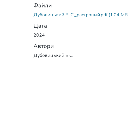
Файли
Дубовицький В. С._растровый.pdf
(1.04 MB
Дата
2024
Автори
Дубовицький В.С.