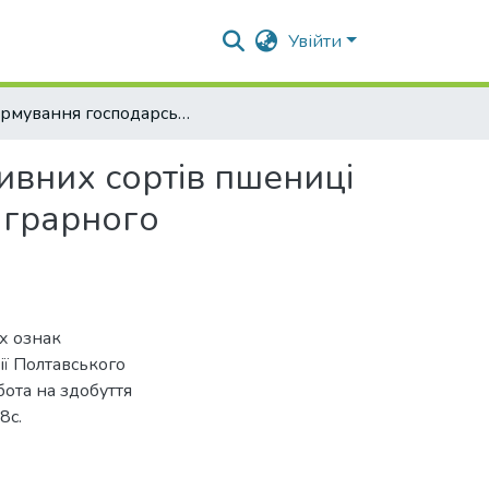
Увійти
Формування господарсько-цінних ознак перспективних сортів пшениці м"якої озимої селекції Полтавського державного аграрного університету
ивних сортів пшениці
аграрного
х ознак
ії Полтавського
бота на здобуття
8с.