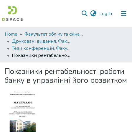
(current)
Log In
Communities
Home
Факультет обліку та фінансів
&
Друковані видання. Факультет обліку та фінансів
Collections
Тези конференцій. Факультет обліку та фінансів
Показники рентабельності роботи банку в управлінні його розвитком
All of DSpace
Показники рентабельності роботи
Statistics
банку в управлінні його розвитком