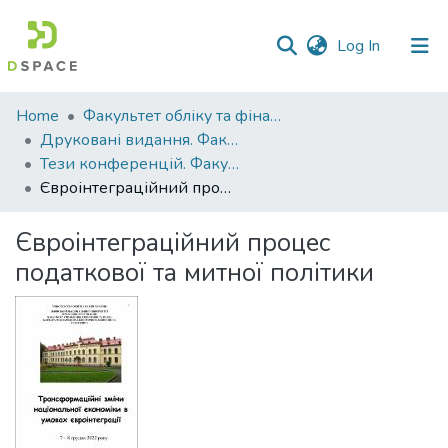
(current)
Log In
Communities
Home
Факультет обліку та фінансів
&
Друковані видання. Факультет обліку та фінансів
Collections
Тези конференцій. Факультет обліку та фінансів
Євроінтеграційний процес податкової та митної політики
All of DSpace
Євроінтеграційний процес
Statistics
податкової та митної політики