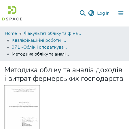
(current)
Log In
Communities
Home
Факультет обліку та фінансів
&
Кваліфікаційні роботи. Факультет обліку та фінансів
Collections
071 «Облік і оподаткування» - Магістри 2022-2023
Методика обліку та аналіз доходів і витрат фермерських господарств
All of DSpace
Методика обліку та аналіз доходів
Statistics
і витрат фермерських господарств