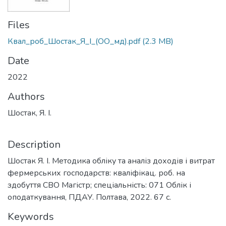
Files
Квал_роб_Шостак_Я_І_(ОО_мд).pdf
(2.3 MB)
Date
2022
Authors
Шостак, Я. І.
Description
Шостак Я. І. Методика обліку та аналіз доходів і витрат
фермерських господарств: кваліфікац. роб. на
здобуття СВО Магістр; спеціальність: 071 Облік і
оподаткування, ПДАУ. Полтава, 2022. 67 с.
Keywords