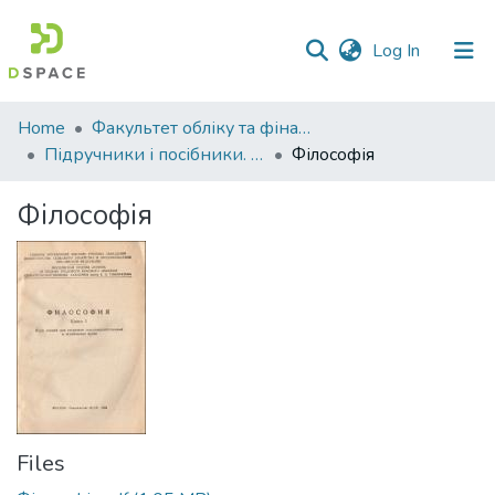
(current)
Log In
Communities
Home
Факультет обліку та фінансів
&
Підручники і посібники. Факультет обліку та фінансів
Філософія
Collections
Філософія
All of DSpace
Statistics
Files