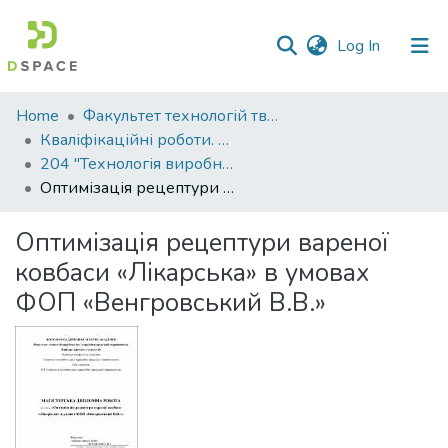
(current)
Log In
Communities
Home
Факультет технологій тваринництва та продовольства
&
Кваліфікаційні роботи. Факультет технологій тваринництва та продовольства
Collections
204 "Технологія виробництва і переробки продукції тваринництва"
Оптимізація рецептури вареної ковбаси «Лікарська» в умовах ФОП «Венгровський В.В.»
All of DSpace
Оптимізація рецептури вареної
Statistics
ковбаси «Лікарська» в умовах
ФОП «Венгровський В.В.»