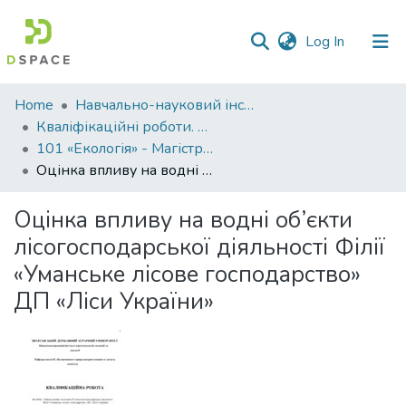
(current)
Log In
Communities
Home
Навчально-науковий інститут агротехнологій, селекції та екології
&
Кваліфікаційні роботи. ННІ агротехнологій, селекції та екології
Collections
101 «Екологія» - Магістри 2023-2024
Оцінка впливу на водні об’єкти лісогосподарської діяльності Філії «Уманське лісове господарство» ДП «Ліси України»
All of DSpace
Оцінка впливу на водні об’єкти
Statistics
лісогосподарської діяльності Філії
«Уманське лісове господарство»
ДП «Ліси України»