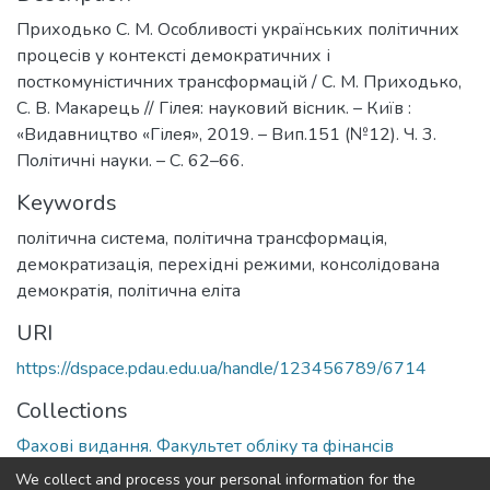
Приходько С. М. Особливості українських політичних
процесів у контексті демократичних і
посткомуністичних трансформацій / С. М. Приходько,
С. В. Макарець // Гілея: науковий вісник. – Київ :
«Видавництво «Гілея», 2019. – Вип.151 (№12). Ч. 3.
Політичні науки. – С. 62–66.
Keywords
політична система
,
політична трансформація
,
демократизація
,
перехідні режими
,
консолідована
демократія
,
політична еліта
URI
https://dspace.pdau.edu.ua/handle/123456789/6714
Collections
Фахові видання. Факультет обліку та фінансів
We collect and process your personal information for the