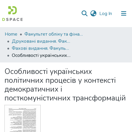
(current)
Log In
Communities
Home
Факультет обліку та фінансів
&
Друковані видання. Факультет обліку та фінансів
Collections
Фахові видання. Факультет обліку та фінансів
Особливості українських політичних процесів у контексті демократичних і посткомуністичних трансформацій
All of DSpace
Особливості українських
Statistics
політичних процесів у контексті
демократичних і
посткомуністичних трансформацій