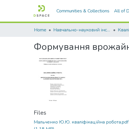
Communities & Collections
All of
Home
Навчально-науковий інститут агротехнологій, селекції та екології
Формування врожайно
Files
Мальченко Ю.Ю. кваліфікаційна робота.pdf