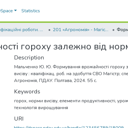
 DSpace
Statistics
Кваліфікаційні роботи. ННІ агротехнологій, селекції та екології
201 «Агрономія» - Магістри 2024-2025
сті гороху залежно від норм
Description
Мальченко Ю. Ю. Формування врожайності гороху 
висіву : кваліфікац. роб. на здобуття СВО Магістр; сп
Агрономія, ПДАУ. Полтава, 2024. 55 с.
Keywords
горох
,
норми висіву
,
елементи продуктивності
,
урож
технологія вирощування
URI