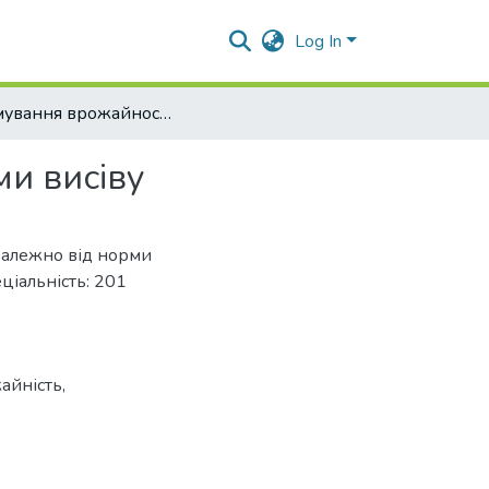
Log In
Формування врожайності гороху залежно від норми висіву
и висіву
залежно від норми
еціальність: 201
айність
,