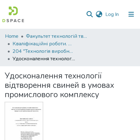
(current)
Log In
Communities
Home
Факультет технологій тваринництва та продовольства
&
Кваліфікаційні роботи. Факультет технологій тваринництва та продовольства
Collections
204 "Технологія виробництва і переробки продукції тваринництва" - Магістри 2021-2022
Удосконалення технології відтворення свиней в умовах промислового комплексу
All of DSpace
Удосконалення технології
Statistics
відтворення свиней в умовах
промислового комплексу