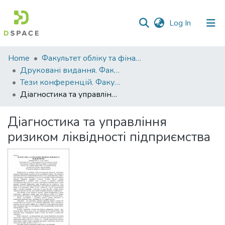
(current)
Log In
Communities
Home
Факультет обліку та фінансів
&
Друковані видання. Факультет обліку та фінансів
Collections
Тези конференцій. Факультет обліку та фінансів
Діагностика та управління ризиком ліквідності підприємства
All of DSpace
Діагностика та управління
Statistics
ризиком ліквідності підприємства