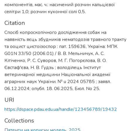
компонентів, мас. ч.: насичений розчин кальцієвої
селітри 1,0; розчин кухонної солі 0,5.
Citation
Спосіб копроскопічного дослідження собак на
наявність яєць збудників нематодозів травного тракту
та ооцист цистоізоспор : пат. 159636, Україна: МПК
G01N 33/50 (2006.01) / В. В. Мельничук, А. С.
Кітіченко, Р. С. Суворов, М. Г. Погорєлова, В. O.
Євстаф'єва, Н. В. Гудзь ; володілець Інститут
ветеринарної медицини Національної академії
аграрних наук України. № u 2024 05785 ; заявл.
06.12.2024; опубл. 18. 06.2025, Бюл. No 25.
URI
https://dspace.pdau.edu.ua/handle/123456789/19432
Collections
Патенти на корисну модель_2025