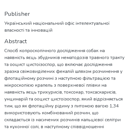
Publisher
Український національний офіс інтелектуальної
власності та інновацій
Abstract
Спосіб копроскопічного дослідження собак на
наявність яєць збудників нематодозів травного тракту
та ооцист цистоізоспор, що включає дослідження
зразка свіжовиділених фекалій шляхом розчинення у
флотаційному розчині з наступною фільтрацією та
мікроскопією крапель з поверхневої плівки на
наявність яєць трихурисів, токсокар, токсаскарисів,
унцинарій та ооцист цистоізоспор, який відрізняється
тим, що як флотаційну рідину з питомою вагою 1,34
використовують комбінований розчин, що
складається із насичених розчинів кальцієвої селітри
та кухонної солі, в наступному співвідношенні