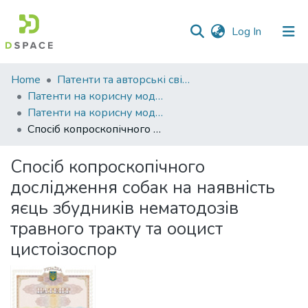
(current)
Log In
Communities
Home
Патенти та авторські свідоцтва
&
Патенти на корисну модель
Collections
Патенти на корисну модель_2025
Спосіб копроскопічного дослідження собак на наявність яєць збудників нематодозів травного тракту та ооцист цистоізоспор
All of DSpace
Спосіб копроскопічного
Statistics
дослідження собак на наявність
яєць збудників нематодозів
травного тракту та ооцист
цистоізоспор