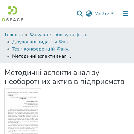
Увійти
Фонди
Головна
Факультет обліку та фінансів
та
Друковані видання. Факультет обліку та фінансів
зібрання
Тези конференцій. Факультет обліку та фінансів
Методичні аспекти аналізу необоротних активів підприємств
Пошук за критеріями
Методичні аспекти аналізу
Статистика
необоротних активів підприємств