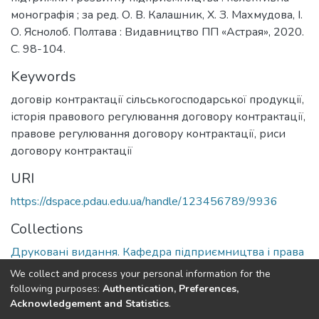
монографія ; за ред. О. В. Калашник, Х. З. Махмудова, І.
О. Яснолоб. Полтава : Видавництво ПП «Астрая», 2020.
С. 98-104.
Keywords
договір контрактації сільськогосподарської продукції
,
історія правового регулювання договору контрактації
,
правове регулювання договору контрактації
,
риси
договору контрактації
URI
https://dspace.pdau.edu.ua/handle/123456789/9936
Collections
Друковані видання. Кафедра підприємництва і права
We collect and process your personal information for the
Full item page
following purposes:
Authentication, Preferences,
Acknowledgement and Statistics
.