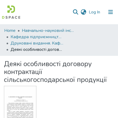
(current)
Log In
Communities
Home
Навчально-науковий інститут економіки, управління, права та інформаційних технологій
&
Кафедра підприємництва і права
Collections
Друковані видання. Кафедра підприємництва і права
Деякі особливості договору контрактації сільськогосподарської продукції
All of DSpace
Деякі особливості договору
Statistics
контрактації
сільськогосподарської продукції