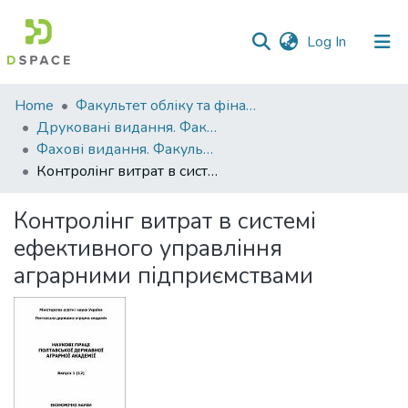
(current)
Log In
Communities
Home
Факультет обліку та фінансів
&
Друковані видання. Факультет обліку та фінансів
Collections
Фахові видання. Факультет обліку та фінансів
Контролінг витрат в системі ефективного управління аграрними підприємствами
All of DSpace
Контролінг витрат в системі
Statistics
ефективного управління
аграрними підприємствами