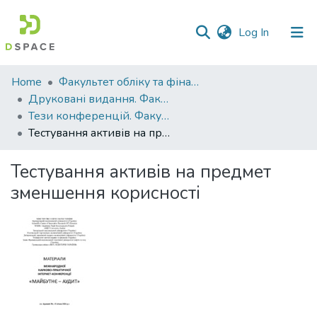
(current)
Log In
Communities
Home
Факультет обліку та фінансів
&
Друковані видання. Факультет обліку та фінансів
Collections
Тези конференцій. Факультет обліку та фінансів
Тестування активів на предмет зменшення корисності
All of DSpace
Тестування активів на предмет
Statistics
зменшення корисності