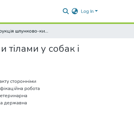
Log In
Обструкція шлунково-кишкового тракту сторонніми тілами у собак і кішок: діагностика та лікування
 тілами у собак і
акту сторонніми
ліфікаційна робота
 Ветеринарна
ка державна