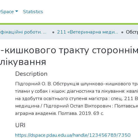
 DSpace
Statistics
Кваліфікаційні роботи. Факультет ветеринарної медицини
211 «Ветеринарна медицина»
кишкового тракту сторонніми
 лікування
Description
Підгорний О. В. Обструкція шлунково-кишкового тр
тілами у собак і кішок: діагностика та лікування: ква
на здобуття освітнього ступеня магістра : спец. 211
медицина / Підгорний Остап Вікторович : Полтавсь
аграрна академія. Полтава. 2019. 69 с.
URI
https://dspace.pdau.edu.ua/handle/123456789/7350