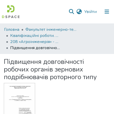
(current)
Увійти
Фонди
Головна
Факультет інженерно-технологічний
та
Кваліфікаційні роботи. Факультет інженерно-технологічний
зібрання
208 «Агроінженерія» - Магістри 2021-2022
Підвищення довговічності робочих органів зернових подрібнювачів роторного типу
Пошук за критеріями
Підвищення довговічності
Статистика
робочих органів зернових
подрібнювачів роторного типу