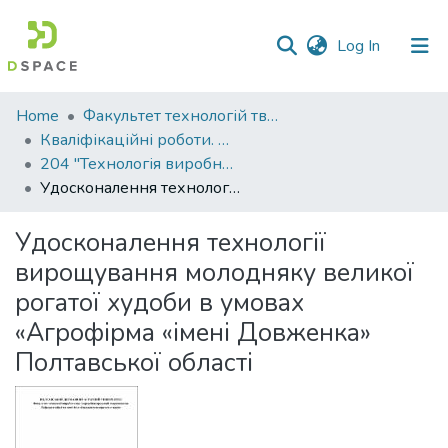
(current)
Log In
Communities
Home
Факультет технологій тваринництва та продовольства
&
Кваліфікаційні роботи. Факультет технологій тваринництва та продовольства
Collections
204 "Технологія виробництва і переробки продукції тваринництва" - Магістри 2021-2022
Удосконалення технології вирощування молодняку великої рогатої худоби в умовах «Агрофірма «імені Довженка» Полтавської області
All of DSpace
Удосконалення технології
Statistics
вирощування молодняку великої
рогатої худоби в умовах
«Агрофірма «імені Довженка»
Полтавської області