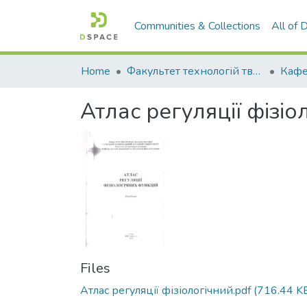
Communities & Collections
All of
Home
Факультет технологій тваринництва та продовольства
Атлас регуляції фізі
Files
Атлас регуляції фізіологічний.pdf
(716.44 K