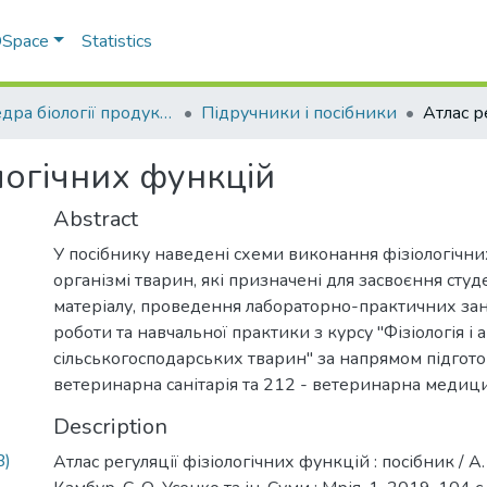
 DSpace
Statistics
Кафедра біології продуктивності тварин ім. академіка О.В. Квасницького
Підручники і посібники
ологічних функцій
Abstract
У посібнику наведені схеми виконання фізіологічни
організмі тварин, які призначені для засвоєння сту
матеріалу, проведення лабораторно-практичних заня
роботи та навчальної практики з курсу "Фізіологія і 
сільськогосподарських тварин" за напрямом підгото
ветеринарна санітарія та 212 - ветеринарна медиц
Description
B)
Атлас регуляції фізіологічних функцій : посібник / А. 