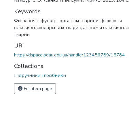
Камбур, С. О. Усенко та ін. Суми : Мрія-1, 2019. 104 с., 
Keywords
Фізіологічні функції
,
організм тварини
,
фізіологія
сільськогосподарських тварин
,
анатомія сільського
тварин
URI
https://dspace.pdau.edu.ua/handle/123456789/15784
Collections
Підручники і посібники
Full item page