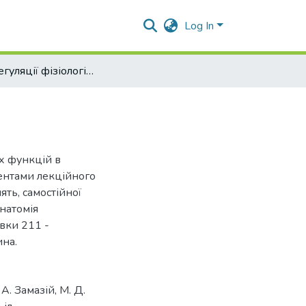
Log In
Атлас регуляції фізіологічних функцій
х функцій в
дентами лекційного
ть, самостійної
анатомія
вки 211 -
ина.
А. Замазій, М. Д.