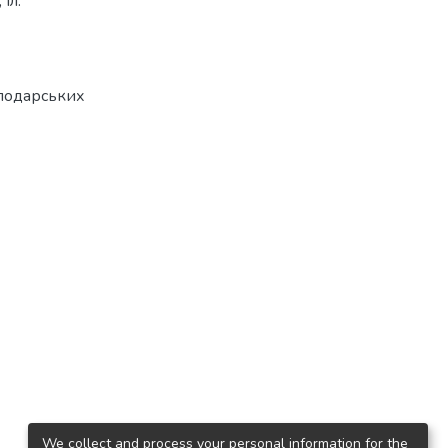
іл.
сподарських
We collect and process your personal information for the