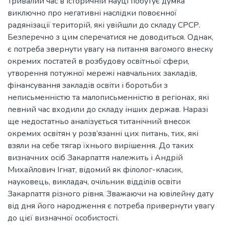
Тривалий час в історичній науці побутує думка
виключно про негативні наслідки повоєнної
радянізації територій, які увійшли до складу СРСР.
Безперечно з цим сперечатися не доводиться. Однак,
є потреба звернути увагу на питання вагомого внеску
окремих постатей в розбудову освітньої сфери,
утворення потужної мережі навчальних закладів,
фінансування закладів освіти і боротьби з
неписьменністю та малописьменністю в регіонах, які
певний час входили до складу інших держав. Наразі
ще недостатньо аналізується титанічний внесок
окремих освітян у розв’язанні цих питань, тих, які
взяли на себе тягар їхнього вирішення. До таких
визначних осіб Закарпаття належить і Андрій
Михайлович Ігнат, відомий як філолог-класик,
науковець, викладач, очільник відділів освіти
Закарпаття різного рівня. Зважаючи на ювілейну дату
від дня його народження є потреба привернути увагу
до цієї визначної особистості.