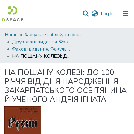
(current)
Log In
Communities
Home
Факультет обліку та фінансів
&
Друковані видання. Факультет обліку та фінансів
Collections
Фахові видання. Факультет обліку та фінансів
НА ПОШАНУ КОЛЕЗІ: ДО 100-РІЧЧЯ ВІД ДНЯ НАРОДЖЕННЯ ЗАКАРПАТСЬКОГО ОСВІТЯНИНА Й УЧЕНОГО АНДРІЯ ІГНАТА
All of DSpace
НА ПОШАНУ КОЛЕЗІ: ДО 100-
Statistics
РІЧЧЯ ВІД ДНЯ НАРОДЖЕННЯ
ЗАКАРПАТСЬКОГО ОСВІТЯНИНА
Й УЧЕНОГО АНДРІЯ ІГНАТА