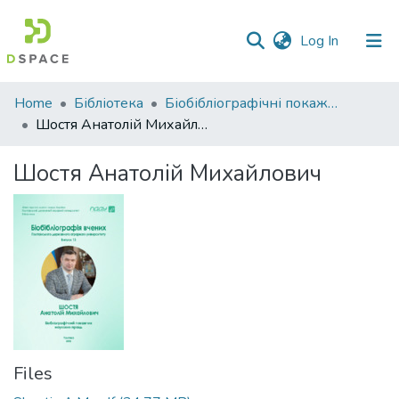
(current)
Log In
Communities
Home
Бібліотека
Біобібліографічні покажчики. Бібліотека.
&
Шостя Анатолій Михайлович
Collections
Шостя Анатолій Михайлович
All of DSpace
Statistics
Files