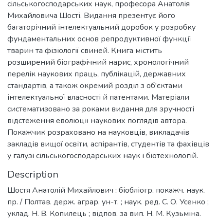
сільськогосподарських наук, професора Анатолія
Михайловича Шості. Видання презентує його
багаторічний інтелектуальний доробок у розробку
фундаментальних основ репродуктивної функції
тварин та фізіології свиней. Книга містить
розширений біографічний нарис, хронологічний
перелік наукових праць, публікацій, державних
стандартів, а також окремий розділ з об'єктами
інтелектуальної власності й патентами. Матеріали
систематизовано за роками видання для зручності
відстеження еволюції наукових поглядів автора.
Покажчик розраховано на науковців, викладачів
закладів вищої освіти, аспірантів, студентів та фахівців
у галузі сільськогосподарських наук і біотехнологій.
Description
Шостя Анатолій Михайлович : біобліогр. покажч. наук.
пр. / Полтав. держ. аграр. ун-т. ; наук. ред. С. О. Усенко ;
уклад. Н. В. Копилець ; відпов. за вип. Н. М. Кузьміна.